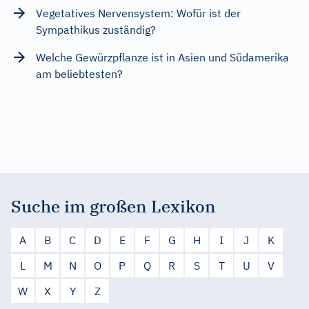
Vegetatives Nervensystem: Wofür ist der
Sympathikus zuständig?
Welche Gewürzpflanze ist in Asien und Südamerika
am beliebtesten?
Suche im großen Lexikon
A
B
C
D
E
F
G
H
I
J
K
L
M
N
O
P
Q
R
S
T
U
V
W
X
Y
Z