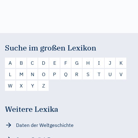
Suche im großen Lexikon
A
B
C
D
E
F
G
H
I
J
K
L
M
N
O
P
Q
R
S
T
U
V
W
X
Y
Z
Weitere Lexika
Daten der Weltgeschichte