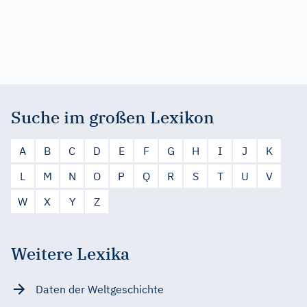
Suche im großen Lexikon
A
B
C
D
E
F
G
H
I
J
K
L
M
N
O
P
Q
R
S
T
U
V
W
X
Y
Z
Weitere Lexika
Daten der Weltgeschichte