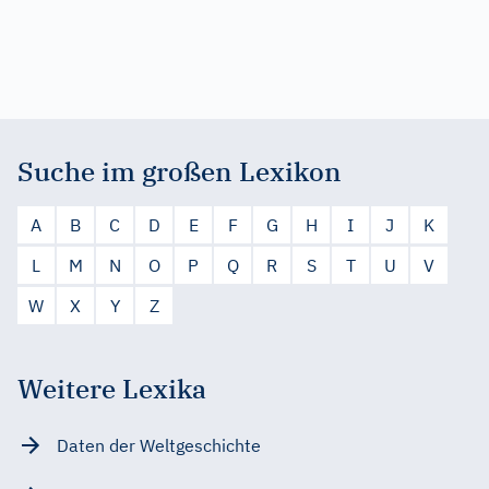
Suche im großen Lexikon
A
B
C
D
E
F
G
H
I
J
K
L
M
N
O
P
Q
R
S
T
U
V
W
X
Y
Z
Weitere Lexika
Daten der Weltgeschichte