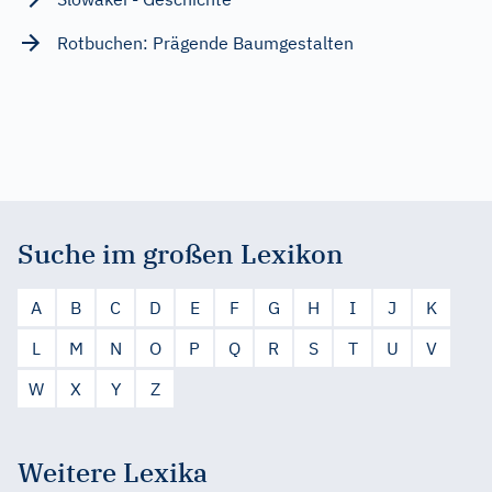
Rotbuchen: Prägende Baumgestalten
Suche im großen Lexikon
A
B
C
D
E
F
G
H
I
J
K
L
M
N
O
P
Q
R
S
T
U
V
W
X
Y
Z
Weitere Lexika