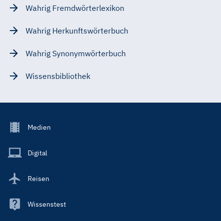
Wahrig Fremdwörterlexikon
Wahrig Herkunftswörterbuch
Wahrig Synonymwörterbuch
Wissensbibliothek
Footer
Medien
Menu
Main
Digital
Reisen
Wissenstest