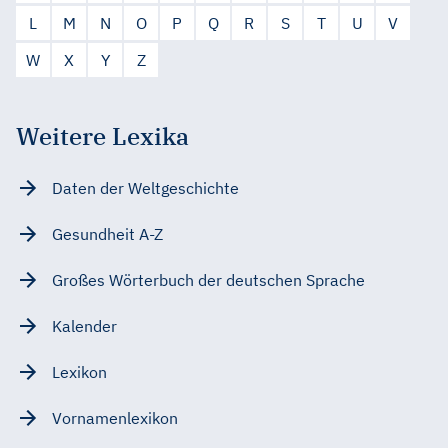
L
M
N
O
P
Q
R
S
T
U
V
W
X
Y
Z
Weitere Lexika
Daten der Weltgeschichte
Gesundheit A-Z
Großes Wörterbuch der deutschen Sprache
Kalender
Lexikon
Vornamenlexikon