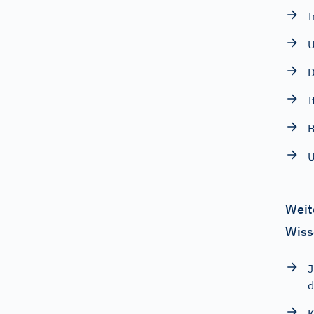
I
U
D
I
B
U
Weit
Wiss
J
d
K