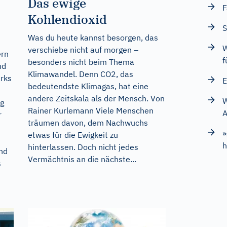
Das ewige
F
Kohlendioxid
S
Was du heute kannst besorgen, das
W
verschiebe nicht auf morgen –
ern
f
besonders nicht beim Thema
nd
Klimawandel. Denn CO2, das
arks
E
bedeutendste Klimagas, hat eine
andere Zeitskala als der Mensch. Von
W
ng
Rainer Kurlemann Viele Menschen
A
r
träumen davon, dem Nachwuchs
»
etwas für die Ewigkeit zu
h
hinterlassen. Doch nicht jedes
nd
Vermächtnis an die nächste...
s