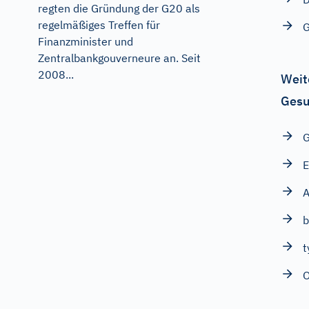
regten die Gründung der G20 als
regelmäßiges Treffen für
G
Finanzminister und
Zentralbankgouverneure an. Seit
2008...
Weit
Gesu
G
A
b
t
O