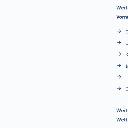
Weit
Vorn
C
C
K
I
L
G
Weit
Welt