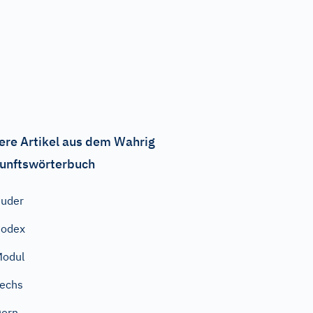
ere Artikel aus dem Wahrig
unftswörterbuch
uder
Podex
Modul
echs
Dorn