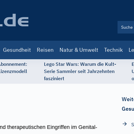
Gesundheit
Reisen
Natur & Umwelt
Technik
Le
 Abonnement:
Lego Star Wars: Warum die Kult-
E
Lizenzmodell
Serie Sammler seit Jahrzehnten
U
fasziniert
o
Weit
Gesu
S
d therapeutischen Eingriffen im Genital-