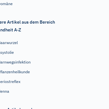
Domäne
ere Artikel aus dem Bereich
ndheit A-Z
aarwurzel
systolie
arnwegsinfektion
flanzenheilkunde
eriostreflex
Henna