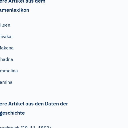
ere Artikel aus dem
amenlexikon
ileen
ivakar
Makena
Chadna
Emmelina
Yamina
ere Artikel aus den Daten der
geschichte
rankreich (29. 11. 1892)