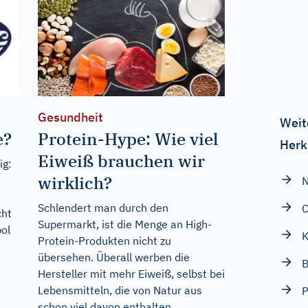
Gesundheit
Weit
e?
Protein-Hype: Wie viel
Herk
Eiweiß brauchen wir
ig:
wirklich?
Schlendert man durch den
C
cht
Supermarkt, ist die Menge an High-
ol
K
Protein-Produkten nicht zu
übersehen. Überall werben die
B
Hersteller mit mehr Eiweiß, selbst bei
Lebensmitteln, die von Natur aus
P
schon viel davon enthalten.