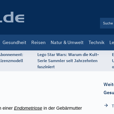
Gesundheit
Reisen
Natur & Umwelt
Technik
Le
 Abonnement:
Lego Star Wars: Warum die Kult-
E
Lizenzmodell
Serie Sammler seit Jahrzehnten
U
fasziniert
o
Weit
Gesu
T
n einer
Endometriose
in der Gebärmutter