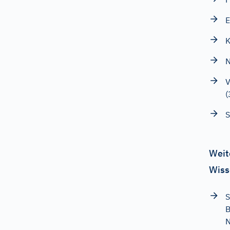
E
K
N
V
(
S
Weit
Wiss
S
N