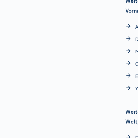
Weit
Vorn
A
D
Weit
Welt
F