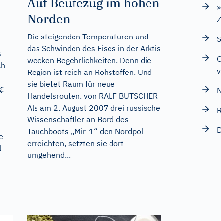
Auf Beutezug im hohen
»
Norden
Z
Die steigenden Temperaturen und
S
das Schwinden des Eises in der Arktis
s
G
wecken Begehrlichkeiten. Denn die
ch
v
Region ist reich an Rohstoffen. Und
sie bietet Raum für neue
g:
N
Handelsrouten. von RALF BUTSCHER
Als am 2. August 2007 drei russische
R
Wissenschaftler an Bord des
D
Tauchboots „Mir-1“ den Nordpol
e
erreichten, setzten sie dort
l
umgehend...