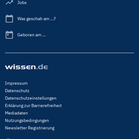
Jobs
Was geschah am ...?
Geboren am ...
Footer
Impressum
Menu
Datenschutz
Legal
Datenschutzeinstellungen
Erklärung zur Barrierefreiheit
Mediadaten
Nutzungsbedingungen
Newsletter Registrierung