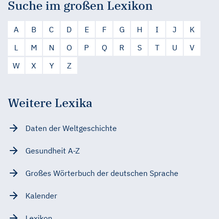
Suche im großen Lexikon
A
B
C
D
E
F
G
H
I
J
K
L
M
N
O
P
Q
R
S
T
U
V
W
X
Y
Z
Weitere Lexika
Daten der Weltgeschichte
Gesundheit A-Z
Großes Wörterbuch der deutschen Sprache
Kalender
Lexikon