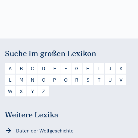
Suche im großen Lexikon
A
B
C
D
E
F
G
H
I
J
K
L
M
N
O
P
Q
R
S
T
U
V
W
X
Y
Z
Weitere Lexika
Daten der Weltgeschichte