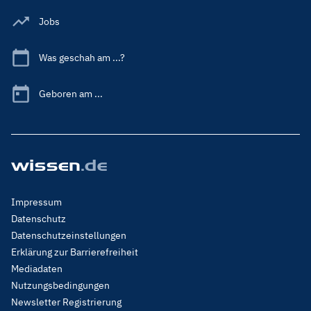
Jobs
Was geschah am ...?
Geboren am ...
Footer
Impressum
Menu
Datenschutz
Legal
Datenschutzeinstellungen
Erklärung zur Barrierefreiheit
Mediadaten
Nutzungsbedingungen
Newsletter Registrierung