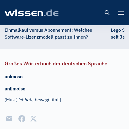
Open 
Einmalkauf versus Abonnement: Welches
Lego St
Software-Lizenzmodell passt zu Ihnen?
seit Jah
Großes Wörterbuch der deutschen Sprache
animoso
ani
|
m
o
|
so
〈
〉
Mus.
lebhaft, bewegt
[
ital.
]