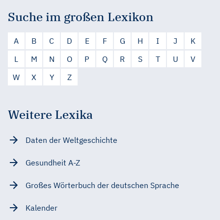
Suche im großen Lexikon
A
B
C
D
E
F
G
H
I
J
K
L
M
N
O
P
Q
R
S
T
U
V
W
X
Y
Z
Weitere Lexika
Daten der Weltgeschichte
Gesundheit A-Z
Großes Wörterbuch der deutschen Sprache
Kalender