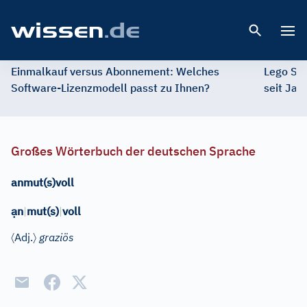
Open 
Einmalkauf versus Abonnement: Welches
Lego St
Software-Lizenzmodell passt zu Ihnen?
seit Jah
Großes Wörterbuch der deutschen Sprache
anmut(s)voll
ạ
n
|
mut(s)
|
voll
〈
〉
Adj.
graziös