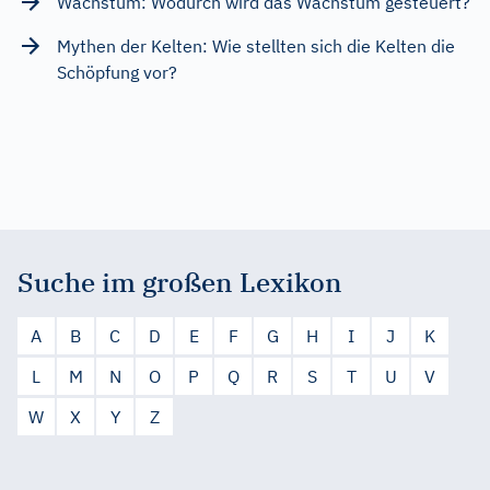
Wachstum: Wodurch wird das Wachstum gesteuert?
Mythen der Kelten: Wie stellten sich die Kelten die
Schöpfung vor?
Suche im großen Lexikon
A
B
C
D
E
F
G
H
I
J
K
L
M
N
O
P
Q
R
S
T
U
V
W
X
Y
Z