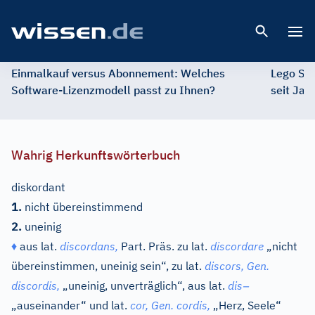
Open 
Einmalkauf versus Abonnement: Welches
Lego St
Software-Lizenzmodell passt zu Ihnen?
seit Jah
Wahrig Herkunftswörterbuch
diskordant
1.
nicht übereinstimmend
2.
uneinig
♦
aus
lat.
discordans,
Part. Präs. zu
lat.
discordare
„nicht
übereinstimmen, uneinig sein“, zu
lat.
discors,
Gen.
–
discordis,
„uneinig, unverträglich“, aus
lat.
dis
„auseinander“ und
lat.
cor,
Gen.
cordis,
„Herz, Seele“