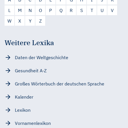
L
M
N
O
P
Q
R
S
T
U
V
W
X
Y
Z
Weitere Lexika
Daten der Weltgeschichte
Gesundheit A-Z
Großes Wörterbuch der deutschen Sprache
Kalender
Lexikon
Vornamenlexikon