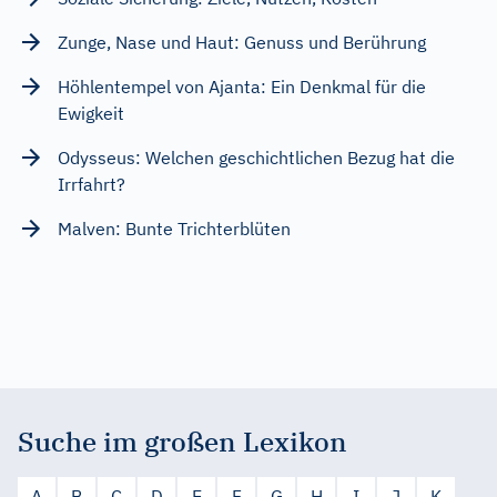
Zunge, Nase und Haut: Genuss und Berührung
Höhlentempel von Ajanta: Ein Denkmal für die
Ewigkeit
Odysseus: Welchen geschichtlichen Bezug hat die
Irrfahrt?
Malven: Bunte Trichterblüten
Suche im großen Lexikon
A
B
C
D
E
F
G
H
I
J
K