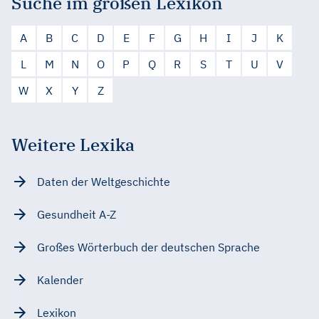
Suche im großen Lexikon
A
B
C
D
E
F
G
H
I
J
K
L
M
N
O
P
Q
R
S
T
U
V
W
X
Y
Z
Weitere Lexika
Daten der Weltgeschichte
Gesundheit A-Z
Großes Wörterbuch der deutschen Sprache
Kalender
Lexikon