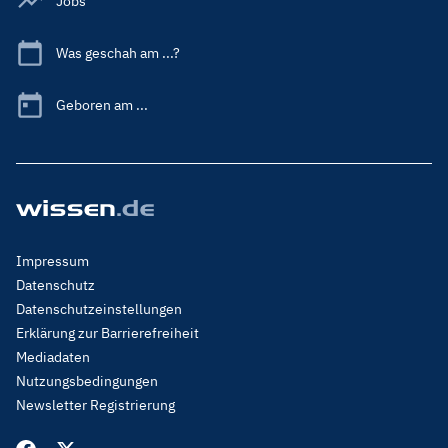
Jobs
Was geschah am ...?
Geboren am ...
Footer
Impressum
Menu
Datenschutz
Legal
Datenschutzeinstellungen
Erklärung zur Barrierefreiheit
Mediadaten
Nutzungsbedingungen
Newsletter Registrierung