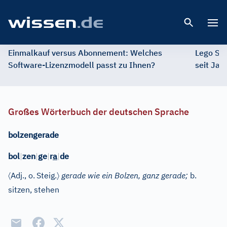
Open 
Einmalkauf versus Abonnement: Welches
Lego St
Software-Lizenzmodell passt zu Ihnen?
seit Jah
Großes Wörterbuch der deutschen Sprache
bolzengerade
bol
|
zen
|
ge
|
r
a
|
de
〈
〉
Adj.
, o.
Steig.
gerade wie ein Bolzen, ganz gerade;
b.
sitzen, stehen