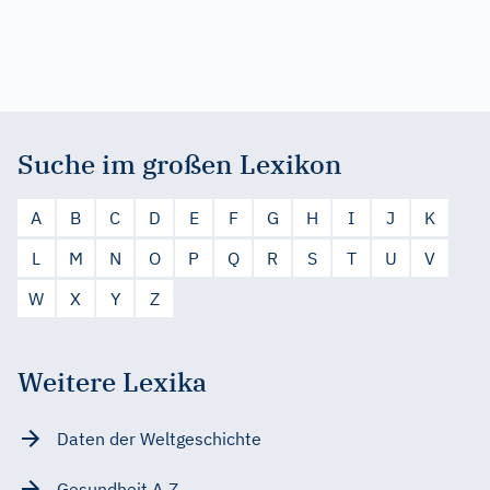
Suche im großen Lexikon
A
B
C
D
E
F
G
H
I
J
K
L
M
N
O
P
Q
R
S
T
U
V
W
X
Y
Z
Weitere Lexika
Daten der Weltgeschichte
Gesundheit A-Z