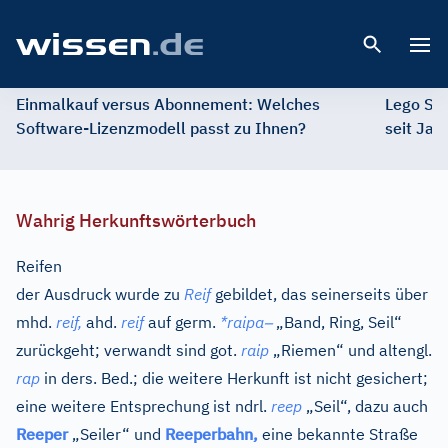
Open 
Einmalkauf versus Abonnement: Welches
Lego St
Software-Lizenzmodell passt zu Ihnen?
seit Jah
Wahrig Herkunftswörterbuch
Reifen
der Ausdruck wurde zu
Reif
gebildet, das seinerseits über
–
mhd.
reif,
ahd.
reif
auf
germ.
*raipa
„Band, Ring, Seil“
zurückgeht; verwandt sind
got.
raip
„Riemen“ und
altengl.
rap
in ders. Bed.; die weitere Herkunft ist nicht gesichert;
eine weitere Entsprechung ist
ndrl.
reep
„Seil“, dazu auch
Reeper
„Seiler“ und
Reeperbahn,
eine bekannte Straße