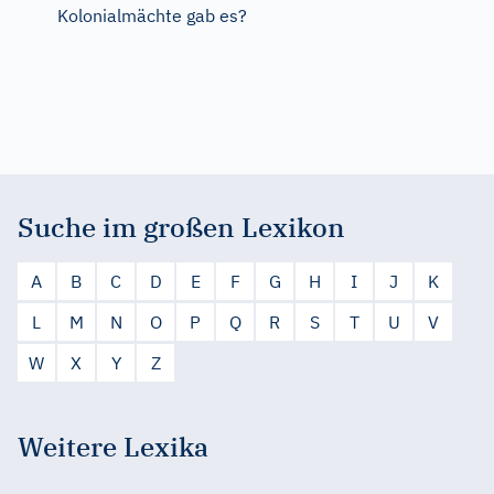
Kolonialmächte gab es?
Suche im großen Lexikon
A
B
C
D
E
F
G
H
I
J
K
L
M
N
O
P
Q
R
S
T
U
V
W
X
Y
Z
Weitere Lexika