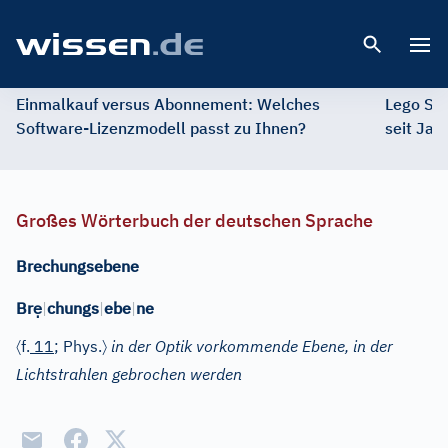
Open 
Einmalkauf versus Abonnement: Welches
Lego St
Software-Lizenzmodell passt zu Ihnen?
seit Jah
Großes Wörterbuch der deutschen Sprache
Brechungsebene
ẹ
Br
|
chungs
|
ebe
|
ne
〈
〉
f.
11
; Phys.
in der Optik vorkommende Ebene, in der
Lichtstrahlen gebrochen werden