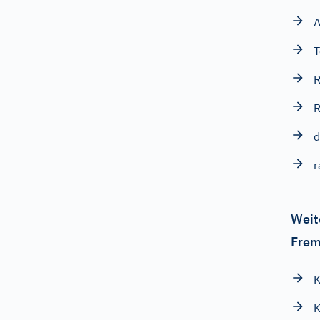
A
T
R
R
d
r
Weit
Frem
K
K