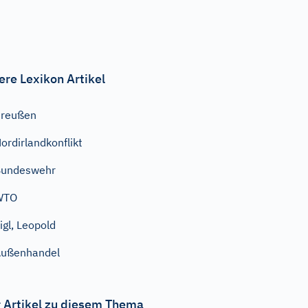
ere Lexikon Artikel
Preußen
ordirlandkonflikt
Bundeswehr
WTO
igl, Leopold
Außenhandel
 Artikel zu diesem Thema