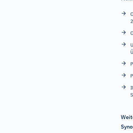
C
C
U
Ü
P
P
I
S
Weit
Syno