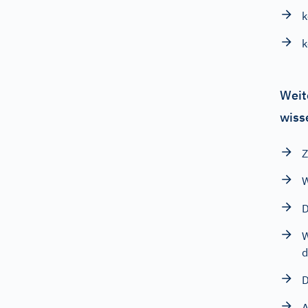
k
k
Weit
wiss
Z
W
D
W
d
D
A