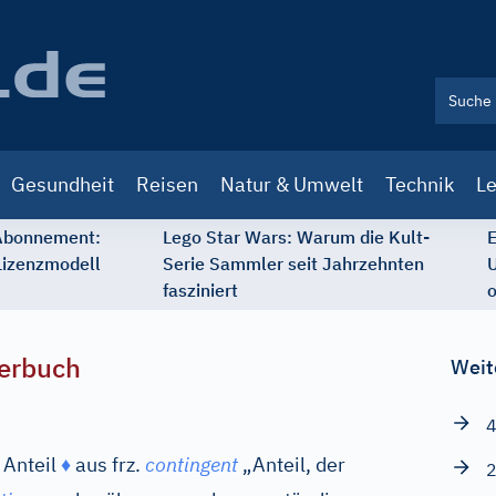
Gesundheit
Reisen
Natur & Umwelt
Technik
Le
 Abonnement:
Lego Star Wars: Warum die Kult-
E
Lizenzmodell
Serie Sammler seit Jahrzehnten
U
fasziniert
o
erbuch
Weit
4
 Anteil
♦
aus
frz.
contingent
„Anteil, der
2