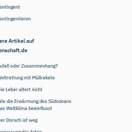
ontingent
ontingentieren
ere Artikel auf
enschaft.de
ufall oder Zusammenhang?
eltrettung mit Müllrakete
ie Leber altert nicht
ie die Erwärmung des Südozeans
as Weltklima beeinflusst
er Dorsch ist weg
npassung der Arten