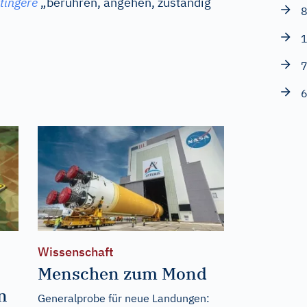
tingere
„berühren, angehen, zuständig
8
1
7
6
Wissenschaft
Menschen zum Mond
n
Generalprobe für neue Landungen: