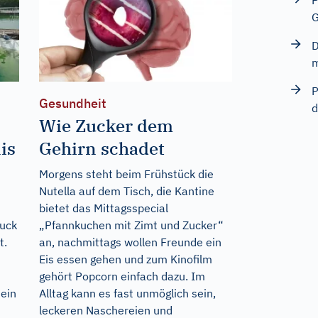
P
G
D
m
P
Gesundheit
d
Wie Zucker dem
is
Gehirn schadet
Morgens steht beim Frühstück die
Nutella auf dem Tisch, die Kantine
bietet das Mittagsspecial
ruck
„Pfannkuchen mit Zimt und Zucker“
t.
an, nachmittags wollen Freunde ein
Eis essen gehen und zum Kinofilm
gehört Popcorn einfach dazu. Im
ein
Alltag kann es fast unmöglich sein,
leckeren Naschereien und