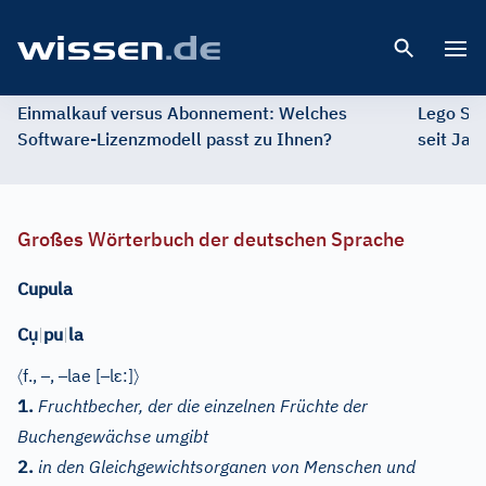
Open 
Einmalkauf versus Abonnement: Welches
Lego St
Software-Lizenzmodell passt zu Ihnen?
seit Jah
Großes Wörterbuch der deutschen Sprache
Cupula
ụ
C
|
pu
|
la
〈
–
–
–
ɛ
〉
f.
,
,
lae
[
l
:]
1.
Fruchtbecher, der die einzelnen Früchte der
Buchengewächse umgibt
2.
in den Gleichgewichtsorganen von Menschen und