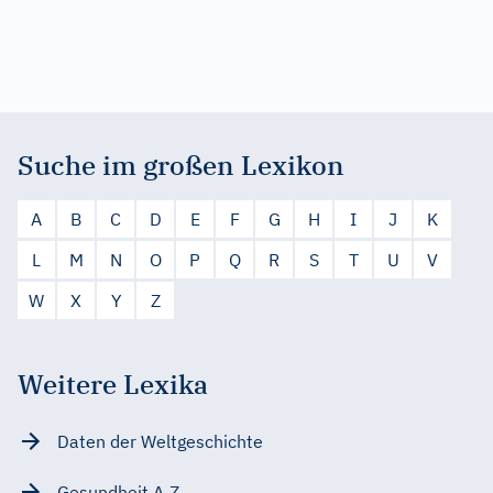
Suche im großen Lexikon
A
B
C
D
E
F
G
H
I
J
K
L
M
N
O
P
Q
R
S
T
U
V
W
X
Y
Z
Weitere Lexika
Daten der Weltgeschichte
Gesundheit A-Z