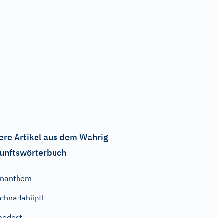
ere Artikel aus dem Wahrig
unftswörterbuch
Enanthem
chnadahüpfl
modest