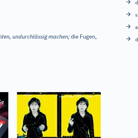
d
s
a
hten, undurchlässig machen;
die Fugen,
d