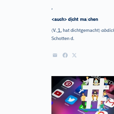
,
ị
<auch> d
cht
ma
|
chen
〈
〉
V.
1
, hat dichtgemacht
abdic
Schotten d.