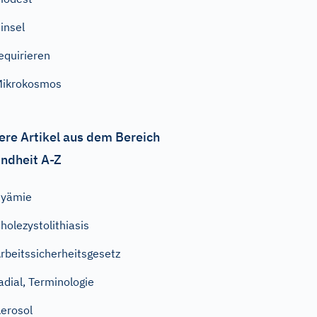
insel
equirieren
Mikrokosmos
ere Artikel aus dem Bereich
ndheit A-Z
Pyämie
holezystolithiasis
rbeitssicherheitsgesetz
adial, Terminologie
erosol