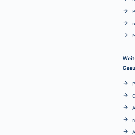
P
r
Weit
Gesu
C
A
r
A