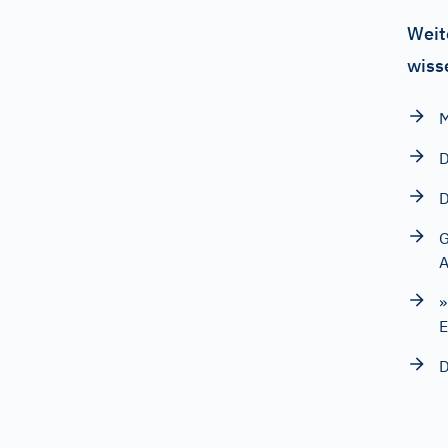
Weit
wiss
M
D
D
G
A
»
E
D