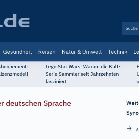
Gesundheit
Reisen
Natur & Umwelt
Technik
Le
 Abonnement:
Lego Star Wars: Warum die Kult-
E
Lizenzmodell
Serie Sammler seit Jahrzehnten
U
fasziniert
o
r deutschen Sprache
Weit
Syno
s