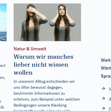
Natur & Umwelt
Warum wir manches
Weit
lieber nicht wissen
lert
Wört
wollen
Spra
en,
In unserem Alltag entscheiden wir
uns öfter bewusst dagegen,
S
bestimmte Informationen zu
d
erfahren, zum Beispiel unter welchen
n
Bedingungen unsere Kleidung
eib
D