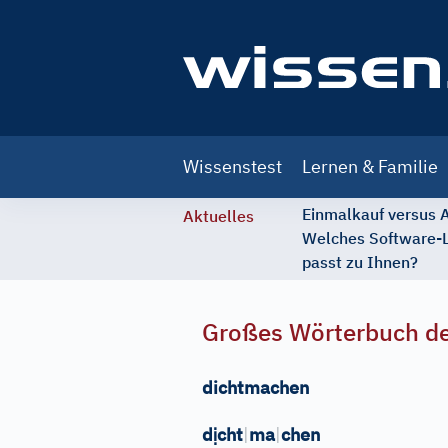
Main
Wissenstest
Lernen & Familie
navigation
Einmalkauf versus
Aktuelles
Welches Software-
passt zu Ihnen?
Großes Wörterbuch de
dichtmachen
ị
d
cht
|
ma
|
chen