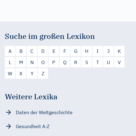
Suche im großen Lexikon
A
B
C
D
E
F
G
H
I
J
K
L
M
N
O
P
Q
R
S
T
U
V
W
X
Y
Z
Weitere Lexika
Daten der Weltgeschichte
Gesundheit A-Z