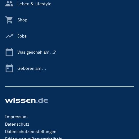
Leben & Lifestyle
Shop
Jobs
Was geschah am ...?
Geboren am ...
Footer
Impressum
Menu
Datenschutz
Legal
Datenschutzeinstellungen
Erklärung zur Barrierefreiheit