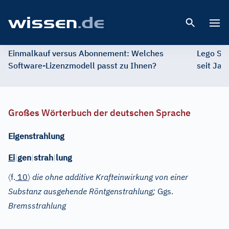
Open 
Einmalkauf versus Abonnement: Welches
Lego St
Software-Lizenzmodell passt zu Ihnen?
seit Jah
Großes Wörterbuch der deutschen Sprache
Eigenstrahlung
Ei
|
gen
|
strah
|
lung
〈
〉
f.
10
die ohne additive Krafteinwirkung von einer
Substanz ausgehende Röntgenstrahlung;
Ggs.
Bremsstrahlung