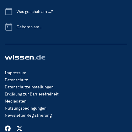
Was geschah am ...?
Geboren am ...
Footer
Impressum
Menu
Datenschutz
Legal
Datenschutzeinstellungen
Erklärung zur Barrierefreiheit
Mediadaten
Nutzungsbedingungen
Newsletter Registrierung