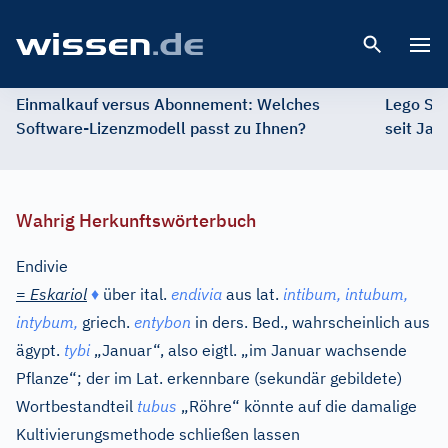
Open 
Einmalkauf versus Abonnement: Welches
Lego St
Software-Lizenzmodell passt zu Ihnen?
seit Jah
Wahrig Herkunftswörterbuch
Endivie
=
Eskariol
♦
über
ital.
endivia
aus
lat.
intibum, intubum,
intybum,
griech.
entybon
in ders. Bed., wahrscheinlich aus
ägypt.
tybi
„Januar“, also eigtl. „im Januar wachsende
Pflanze“; der im Lat. erkennbare (sekundär gebildete)
Wortbestandteil
tubus
„Röhre“ könnte auf die damalige
Kultivierungsmethode schließen lassen