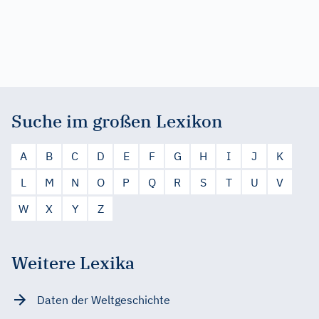
Suche im großen Lexikon
A
B
C
D
E
F
G
H
I
J
K
L
M
N
O
P
Q
R
S
T
U
V
W
X
Y
Z
Weitere Lexika
Daten der Weltgeschichte