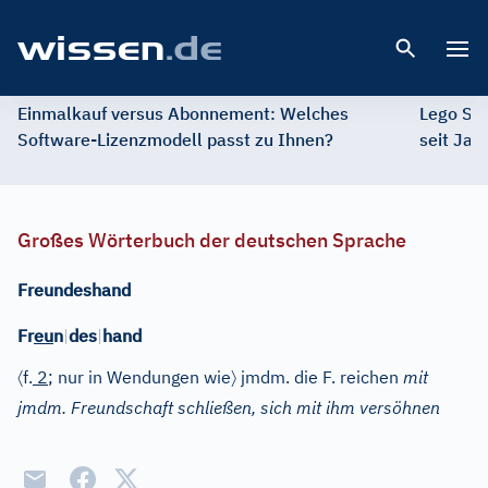
Open 
Einmalkauf versus Abonnement: Welches
Lego St
Software-Lizenzmodell passt zu Ihnen?
seit Jah
Großes Wörterbuch der deutschen Sprache
Freundeshand
Fr
eu
n
|
des
|
hand
〈
〉
f.
2
; nur in Wendungen wie
jmdm. die F. reichen
mit
jmdm. Freundschaft schließen, sich mit ihm versöhnen