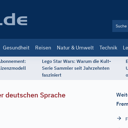
Gesundheit
Reisen
Natur & Umwelt
Technik
Le
 Abonnement:
Lego Star Wars: Warum die Kult-
E
Lizenzmodell
Serie Sammler seit Jahrzehnten
U
fasziniert
o
r deutschen Sprache
Weit
Frem
F