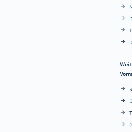
D
T
i
Weit
Vorn
T
J