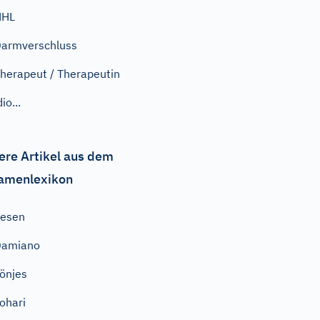
NHL
armverschluss
herapeut / Therapeutin
dio...
ere Artikel aus dem
amenlexikon
Sesen
Damiano
önjes
ohari