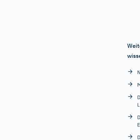
Weit
wiss
N
M
D
L
D
E
D