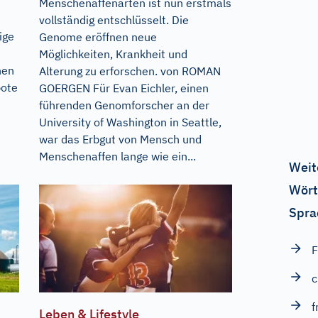
Menschenaffenarten ist nun erstmals
vollständig entschlüsselt. Die
ige
Genome eröffnen neue
Möglichkeiten, Krankheit und
nen
Alterung zu erforschen. von ROMAN
bote
GOERGEN Für Evan Eichler, einen
führenden Genomforscher an der
University of Washington in Seattle,
war das Erbgut von Mensch und
Menschenaffen lange wie ein...
Weit
Wört
Spra
F
c
f
Leben & Lifestyle