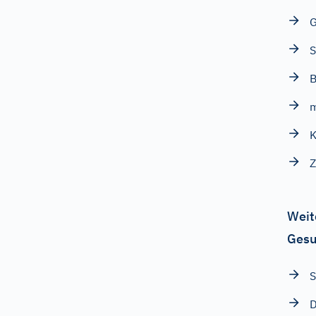
G
S
B
K
Z
Weit
Gesu
S
D