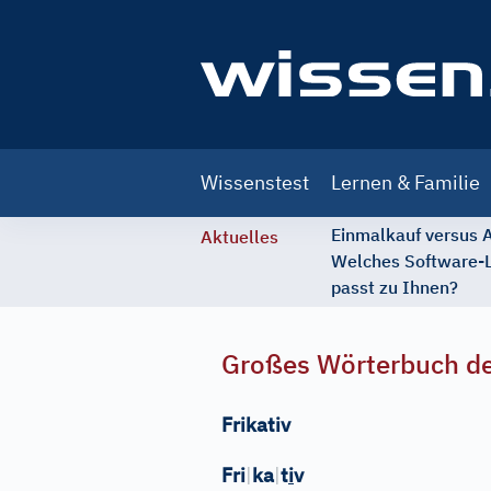
Main
Wissenstest
Lernen & Familie
navigation
Einmalkauf versus
Aktuelles
Welches Software-
passt zu Ihnen?
Großes Wörterbuch de
Frikativ
Fri
|
ka
|
t
i
v