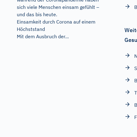
B
sich viele Menschen einsam gefühlt –
und das bis heute.
Einsamkeit durch Corona auf einem
Höchststand
Weit
Mit dem Ausbruch der...
Gesu
N
S
B
T
B
F