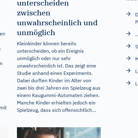
unterscheiden
zwischen
D
unwahrscheinlich und
P
unmöglich
sen
…
Kleinkinder können bereits
S
h
unterscheiden, ob ein Ereignis
unmöglich oder nur sehr
M
en
unwahrscheinlich ist. Das zeigt eine
L
Studie anhand eines Experiments.
Dabei durften Kinder im Alter von
L
zwei bis drei Jahren ein Spielzeug aus
einem Kaugummi-Automaten ziehen.
Manche Kinder erhielten jedoch ein
mit
Spielzeug, dass sich offensichtlich...