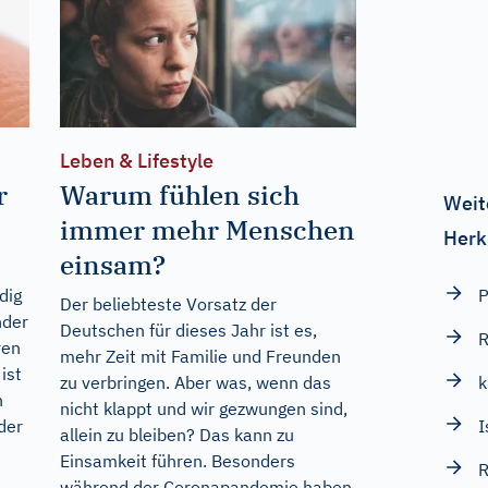
Leben & Lifestyle
r
Warum fühlen sich
Weit
immer mehr Menschen
Herk
einsam?
dig
Der beliebteste Vorsatz der
nder
Deutschen für dieses Jahr ist es,
R
ren
mehr Zeit mit Familie und Freunden
ist
k
zu verbringen. Aber was, wenn das
n
nicht klappt und wir gezwungen sind,
I
der
allein zu bleiben? Das kann zu
Einsamkeit führen. Besonders
e
während der Coronapandemie haben