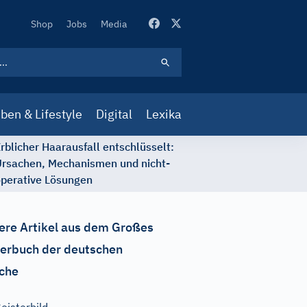
Secondary
Shop
Jobs
Media
Navigation
ben & Lifestyle
Digital
Lexika
rblicher Haarausfall entschlüsselt:
rsachen, Mechanismen und nicht-
perative Lösungen
ere Artikel aus dem Großes
erbuch der deutschen
che