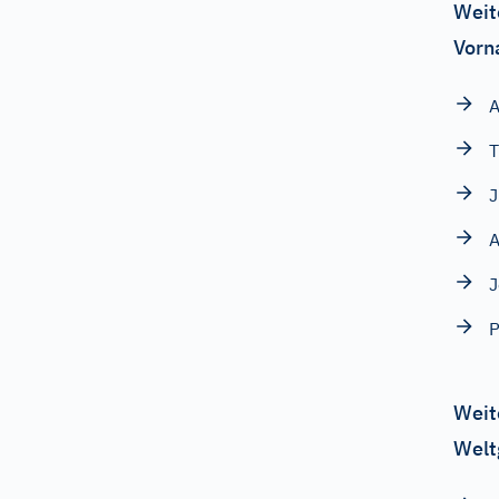
Weit
Vorn
A
T
A
J
P
Weit
Welt