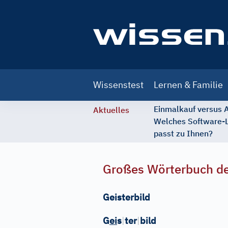
Main
Wissenstest
Lernen & Familie
navigation
Einmalkauf versus
Aktuelles
Welches Software-
passt zu Ihnen?
Großes Wörterbuch de
Geisterbild
G
ei
s
|
ter
|
bild