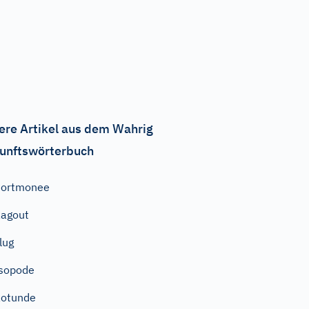
ere Artikel aus dem Wahrig
unftswörterbuch
Portmonee
agout
lug
sopode
Rotunde