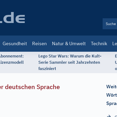
Gesundheit
Reisen
Natur & Umwelt
Technik
Le
 Abonnement:
Lego Star Wars: Warum die Kult-
E
Lizenzmodell
Serie Sammler seit Jahrzehnten
U
fasziniert
o
r deutschen Sprache
Weit
Wört
Spra