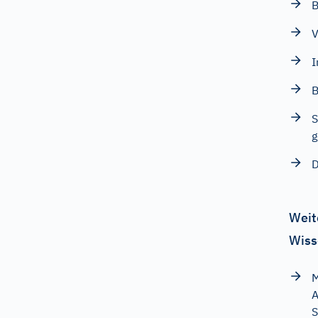
B
V
I
B
S
g
D
Weit
Wiss
M
A
S