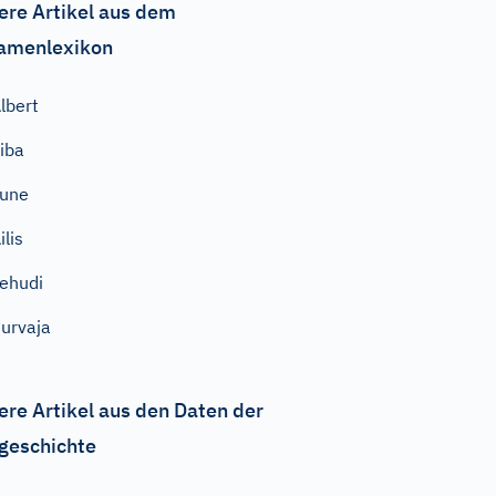
ere Artikel aus dem
amenlexikon
lbert
iba
June
ilis
ehudi
urvaja
ere Artikel aus den Daten der
geschichte