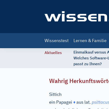
Main
Wissenstest
Lernen & Familie
navigation
Einmalkauf versus
Aktuelles
Welches Software-
passt zu Ihnen?
Wahrig Herkunftswört
Sittich
ein Papagei
♦
aus
lat.
psittacus