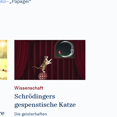
–
uka
„Papagei“
Wissenschaft
Schrödingers
gespenstische Katze
re
Die geisterhaften