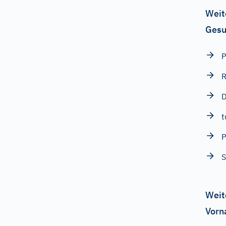
Weit
Gesu
P
R
t
P
S
Weit
Vorn