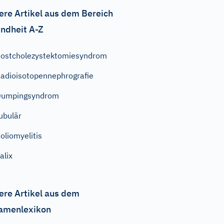
ere Artikel aus dem Bereich
ndheit A-Z
ostcholezystektomiesyndrom
adioisotopennephrografie
Dumpingsyndrom
ubulär
oliomyelitis
alix
ere Artikel aus dem
amenlexikon