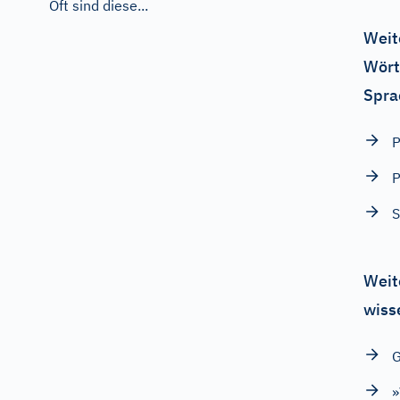
Oft sind diese...
Weit
Wört
Spra
P
P
S
Weit
wiss
G
»