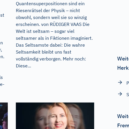
Quantensuperpositionen sind ein
Riesenrätsel der Physik – nicht
st
obwohl, sondern weil sie so winzig
erscheinen. von RÜDIGER VAAS Die
Welt ist seltsam – sogar viel
seltsamer als in Fiktionen imaginiert.
an
Das Seltsamste dabei: Die wahre
,
Seltsamkeit bleibt uns fast
n.
Weit
vollständig verborgen. Mehr noch:
Diese...
Herk
ls
P
ie-
S
Weit
Frem