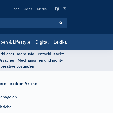
Secondary
Shop
Jobs
Media
Navigation
ben & Lifestyle
Digital
Lexika
rblicher Haarausfall entschlüsselt:
rsachen, Mechanismen und nicht-
perative Lösungen
ere Lexikon Artikel
apageien
ittiche