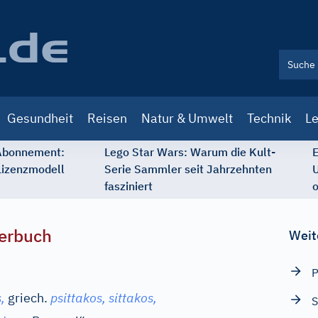
Gesundheit
Reisen
Natur & Umwelt
Technik
Le
 Abonnement:
Lego Star Wars: Warum die Kult-
E
Lizenzmodell
Serie Sammler seit Jahrzehnten
U
fasziniert
o
erbuch
Weit
P
,
griech.
psittakos, sittakos,
S