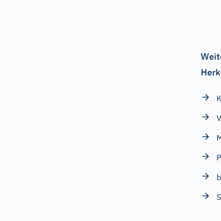
Weit
Herk
V
M
P
b