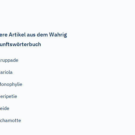
ere Artikel aus dem Wahrig
unftswörterbuch
Kruppade
ariola
onophylie
eripetie
eide
Schamotte