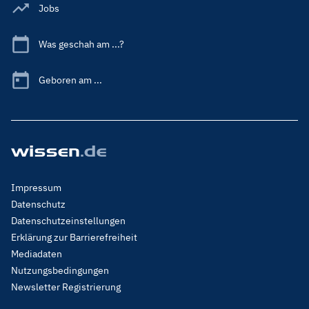
Jobs
Was geschah am ...?
Geboren am ...
Footer
Impressum
Menu
Datenschutz
Legal
Datenschutzeinstellungen
Erklärung zur Barrierefreiheit
Mediadaten
Nutzungsbedingungen
Newsletter Registrierung