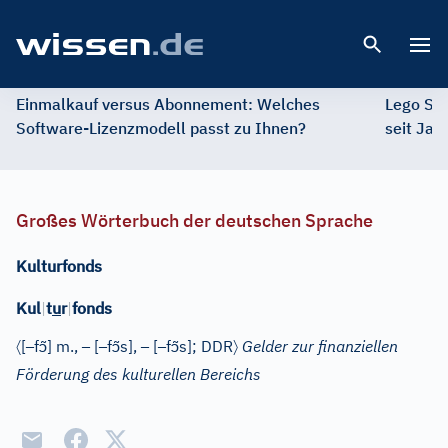
Open 
Einmalkauf versus Abonnement: Welches
Lego St
Software-Lizenzmodell passt zu Ihnen?
seit Jah
Großes Wörterbuch der deutschen Sprache
Kulturfonds
Kul
|
t
u
r
|
fonds
〈
–
ɔ̃
–
–
ɔ̃
–
–
ɔ̃
〉
[
f
]
m.
,
[
f
s]
,
[
f
s]
; DDR
Gelder zur finanziellen
Förderung des kulturellen Bereichs