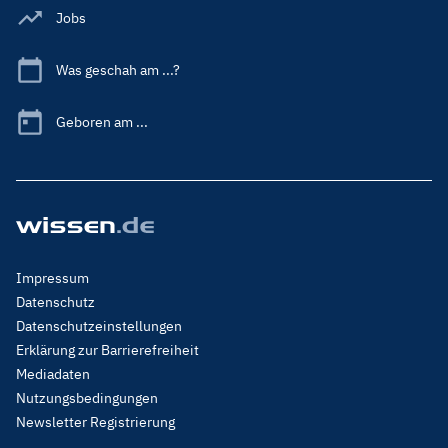
Jobs
Was geschah am ...?
Geboren am ...
Footer
Impressum
Menu
Datenschutz
Legal
Datenschutzeinstellungen
Erklärung zur Barrierefreiheit
Mediadaten
Nutzungsbedingungen
Newsletter Registrierung