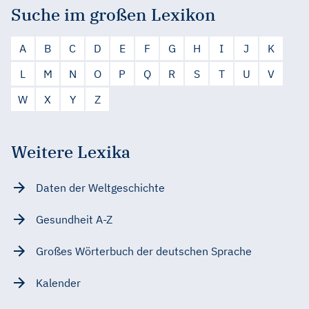
Suche im großen Lexikon
A
B
C
D
E
F
G
H
I
J
K
L
M
N
O
P
Q
R
S
T
U
V
W
X
Y
Z
Weitere Lexika
Daten der Weltgeschichte
Gesundheit A-Z
Großes Wörterbuch der deutschen Sprache
Kalender