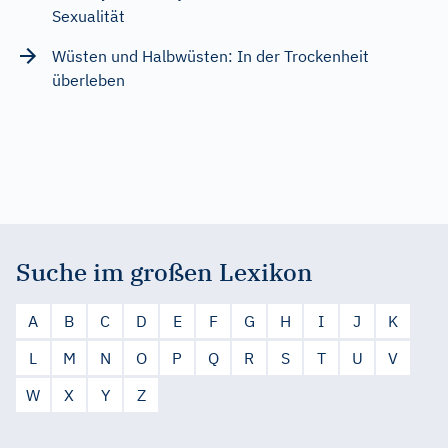
Sexualität
Wüsten und Halbwüsten: In der Trockenheit
überleben
Suche im großen Lexikon
A
B
C
D
E
F
G
H
I
J
K
L
M
N
O
P
Q
R
S
T
U
V
W
X
Y
Z