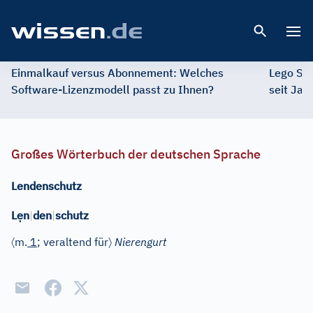
Open 
Einmalkauf versus Abonnement: Welches
Lego St
Software-Lizenzmodell passt zu Ihnen?
seit Jah
Großes Wörterbuch der deutschen Sprache
Lendenschutz
ẹ
L
n
|
den
|
schutz
〈
〉
m.
1
; veraltend für
Nierengurt