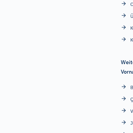
C
Ü
K
K
Weit
Vorn
B
Ç
V
J