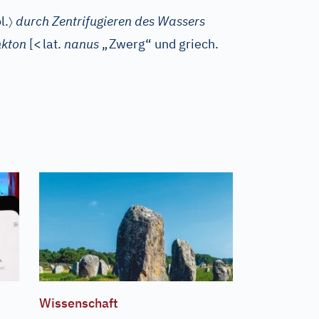
〉
l.
durch Zentrifugieren des Wassers
nkton
[
<
lat.
nanus
„Zwerg“ und
griech.
Wissenschaft