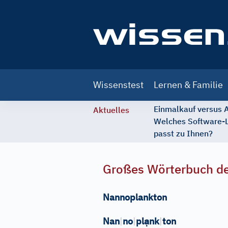
Main
Wissenstest
Lernen & Familie
navigation
Einmalkauf versus
Aktuelles
Welches Software-
passt zu Ihnen?
Großes Wörterbuch de
Nannoplankton
ạ
Nan
|
no
|
pl
nk
|
ton