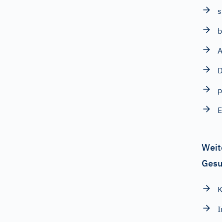
s
b
A
D
p
E
Weit
Gesu
K
I