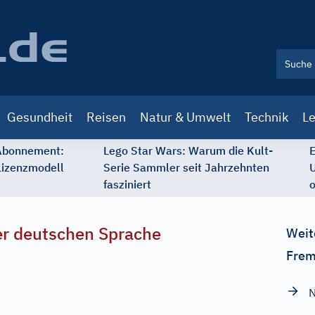
Gesundheit
Reisen
Natur & Umwelt
Technik
Le
 Abonnement:
Lego Star Wars: Warum die Kult-
E
Lizenzmodell
Serie Sammler seit Jahrzehnten
U
fasziniert
o
r deutschen Sprache
Weit
Frem
N