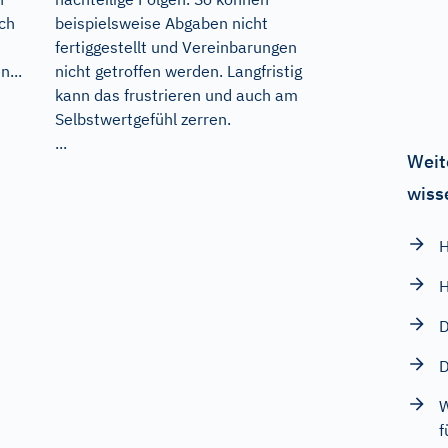
ich
beispielsweise Abgaben nicht
fertiggestellt und Vereinbarungen
n...
nicht getroffen werden. Langfristig
kann das frustrieren und auch am
Selbstwertgefühl zerren.
...
Weit
wiss
H
H
D
D
W
f