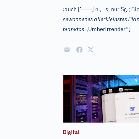
〈
′
–
–
–
–
–
auch
[
]
n.
,
s
, nur Sg.
; Bio
gewonnenes allerkleinstes Pla
planktos
„Umherirrender“]
Digital