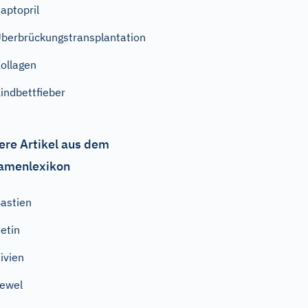
aptopril
berbrückungstransplantation
ollagen
indbettfieber
ere Artikel aus dem
amenlexikon
astien
etin
ivien
ewel