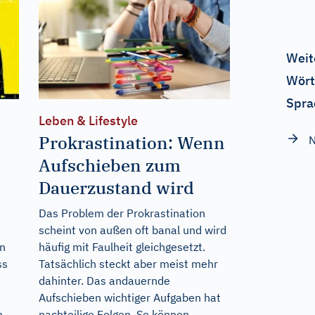
Weit
Wört
Spra
Leben & Lifestyle
Prokrastination: Wenn
N
Aufschieben zum
Dauerzustand wird
Das Problem der Prokrastination
scheint von außen oft banal und wird
n
häufig mit Faulheit gleichgesetzt.
ss
Tatsächlich steckt aber meist mehr
dahinter. Das andauernde
Aufschieben wichtiger Aufgaben hat
n
nachteilige Folgen. So können