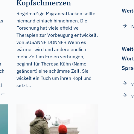
Kopfschmerzen
Weit
Regelmäßige Migräneattacken sollte
as
niemand einfach hinnehmen. Die
N
Forschung hat viele effektive
Therapien zur Vorbeugung entwickelt.
von SUSANNE DONNER Wenn es
Weit
wärmer wird und andere endlich
mehr Zeit im Freien verbringen,
Wört
h
beginnt für Theresa Kühn (Name
Spra
ich
geändert) eine schlimme Zeit. Sie
wickelt ein Tuch um ihren Kopf und
d
setzt...
...