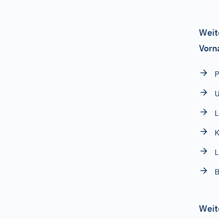
Weit
Vorn
P
U
L
L
B
Weit