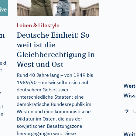
Leben & Lifestyle
en
Deutsche Einheit: So
weit ist die
Gleichberechtigung in
West und Ost
rekt
t
Rund 40 Jahre lang – von 1949 bis
1989/90 – entwickelten sich auf
Weit
deutschem Gebiet zwei
e
Wiss
unterschiedliche Staaten: eine
demokratische Bundesrepublik im
uf
U
Westen und eine kommunistische
an
Diktatur im Osten, die aus der
sowjetischen Besatzungszone
hervorgegangen war. Diese
Weit