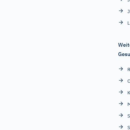
J
Weit
Gesu
C
K
M
S
S