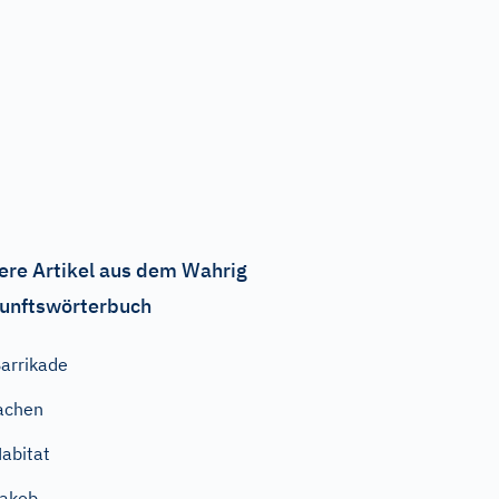
ere Artikel aus dem Wahrig
unftswörterbuch
arrikade
achen
abitat
akob