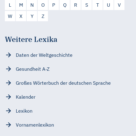
L
M
N
O
P
Q
R
S
T
U
V
W
X
Y
Z
Weitere Lexika
Daten der Weltgeschichte
Gesundheit A-Z
Großes Wörterbuch der deutschen Sprache
Kalender
Lexikon
Vornamenlexikon