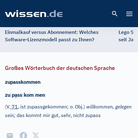
Open 
Einmalkauf versus Abonnement: Welches
Lego St
Software-Lizenzmodell passt zu Ihnen?
seit Jah
Großes Wörterbuch der deutschen Sprache
zupasskommen
ạ
zu
|
p
ss
|
kom
|
men
〈
〉
V.
71
, ist zupassgekommen; o.
Obj.
willkommen, gelegen
sein;
das kommt mir gut, sehr, nicht zupass