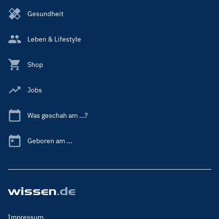
Gesundheit
Leben & Lifestyle
Shop
Jobs
Was geschah am ...?
Geboren am ...
Footer
Impressum