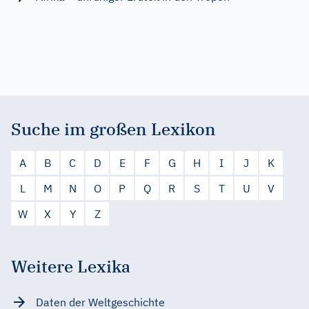
Suche im großen Lexikon
A
B
C
D
E
F
G
H
I
J
K
L
M
N
O
P
Q
R
S
T
U
V
W
X
Y
Z
Weitere Lexika
Daten der Weltgeschichte