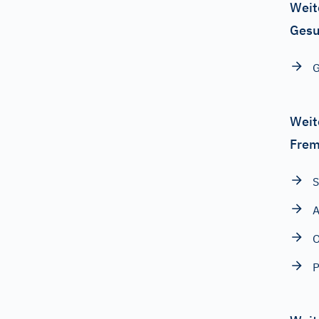
Weit
Gesu
G
Weit
Frem
S
A
O
P