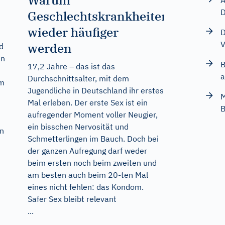
Warum
A
D
Geschlechtskrankheiten
wieder häufiger
D
V
werden
d
in
B
17,2 Jahre – das ist das
Durchschnittsalter, mit dem
um
Jugendliche in Deutschland ihr erstes
M
Mal erleben. Der erste Sex ist ein
B
aufregender Moment voller Neugier,
ein bisschen Nervosität und
en
Schmetterlingen im Bauch. Doch bei
der ganzen Aufregung darf weder
beim ersten noch beim zweiten und
am besten auch beim 20-ten Mal
eines nicht fehlen: das Kondom.
Safer Sex bleibt relevant
...