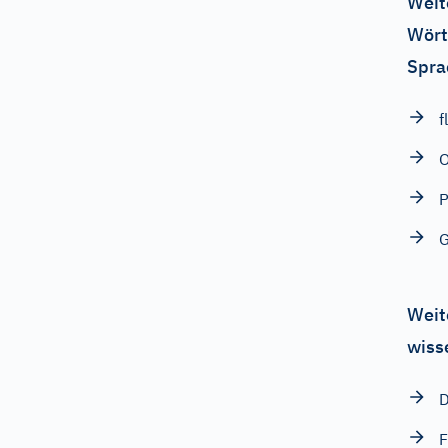
Weit
Wört
Spra
f
O
P
G
Weit
wiss
D
F