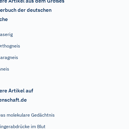
ere Artikel aus dem Großes
erbuch der deutschen
che
laserig
rthogneis
aragneis
neis
ere Artikel auf
enschaft.de
as molekulare Gedächtnis
ingerabdrücke im Blut