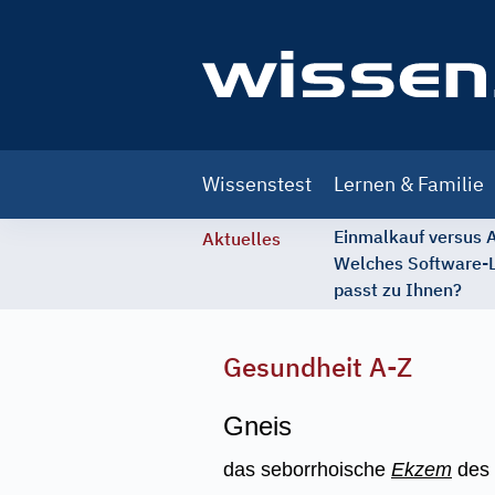
Main
Wissenstest
Lernen & Familie
navigation
Einmalkauf versus
Aktuelles
Welches Software-
passt zu Ihnen?
Gesundheit A-Z
Gneis
das seborrhoische
Ekzem
des 