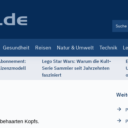
Gesundheit
Reisen
Natur & Umwelt
Technik
Le
 Abonnement:
Lego Star Wars: Warum die Kult-
E
Lizenzmodell
Serie Sammler seit Jahrzehnten
U
fasziniert
o
Weit
P
behaarten Kopfs.