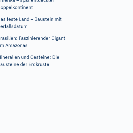
merika – spät entdeckter
oppelkontinent
as feste Land – Baustein mit
erfallsdatum
rasilien: Faszinierender Gigant
am Amazonas
ineralien und Gesteine: Die
austeine der Erdkruste