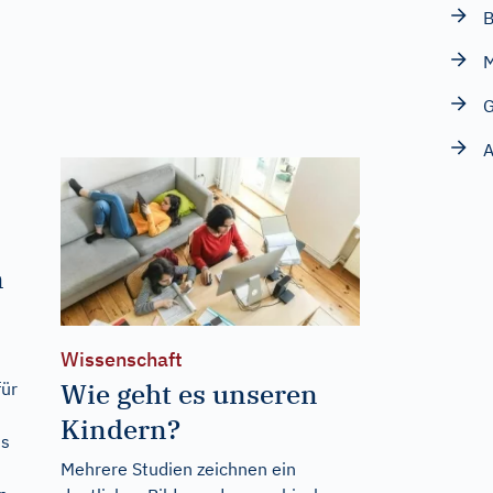
B
M
G
A
n
Wissenschaft
Wie geht es unseren
für
Kindern?
is
Mehrere Studien zeichnen ein