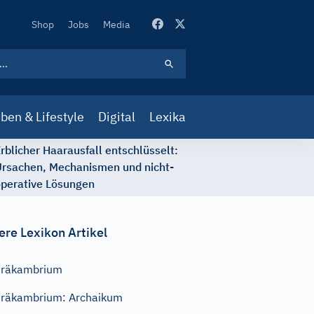
Secondary
Shop
Jobs
Media
Navigation
ben & Lifestyle
Digital
Lexika
rblicher Haarausfall entschlüsselt:
rsachen, Mechanismen und nicht-
perative Lösungen
ere Lexikon Artikel
Präkambrium
räkambrium: Archaikum