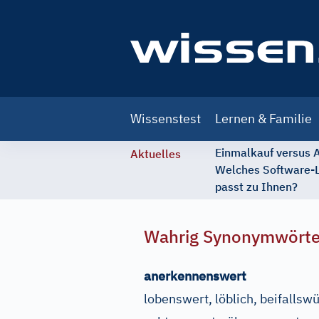
Main
Wissenstest
Lernen & Familie
navigation
Einmalkauf versus
Aktuelles
Welches Software-
passt zu Ihnen?
Wahrig Synonymwört
anerkennenswert
lobenswert, löblich, beifallswü