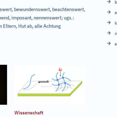
b
nswert, bewundernswert, beachtenswert,
e
kend, imposant, nennenswert
;
ugs.:
l
n Eltern, Hut ab, alle Achtung
r
e
Wissenschaft