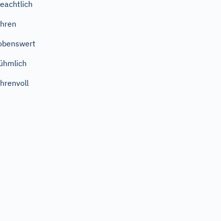
eachtlich
hren
obenswert
ühmlich
hrenvoll