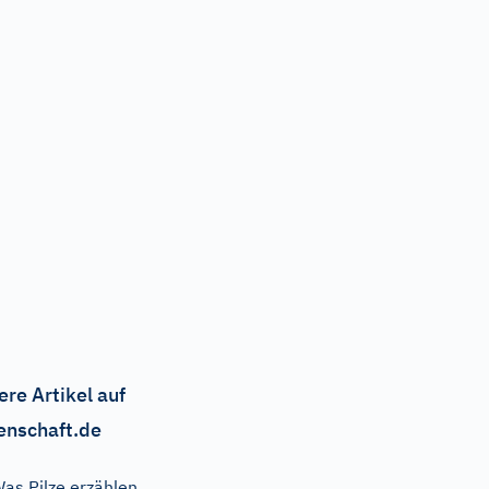
ere Artikel auf
enschaft.de
as Pilze erzählen