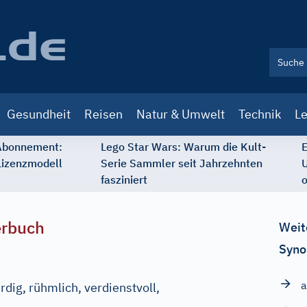
Gesundheit
Reisen
Natur & Umwelt
Technik
Le
 Abonnement:
Lego Star Wars: Warum die Kult-
E
Lizenzmodell
Serie Sammler seit Jahrzehnten
U
fasziniert
o
erbuch
Weit
Syno
a
rdig, rühmlich, verdienstvoll,