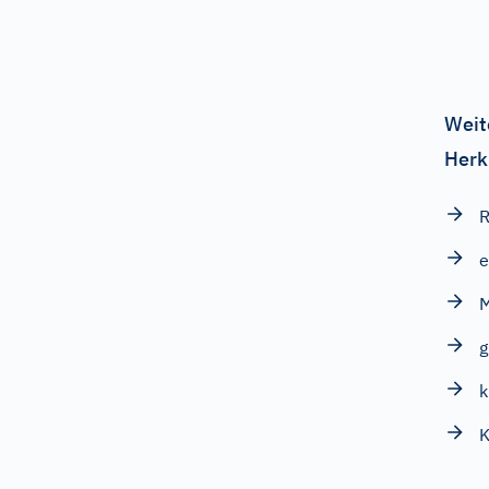
Weit
Herk
R
e
M
g
k
K