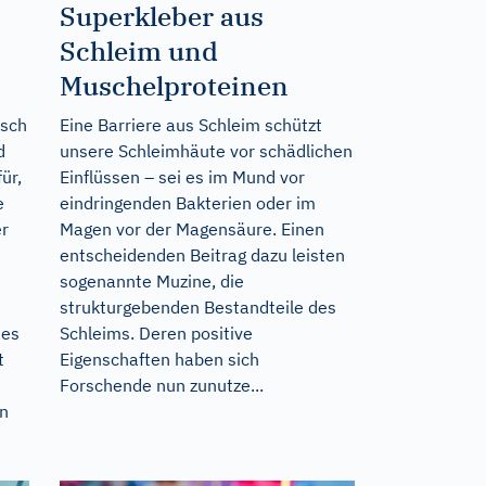
Superkleber aus
Schleim und
Muschelproteinen
nsch
Eine Barriere aus Schleim schützt
d
unsere Schleimhäute vor schädlichen
ür,
Einflüssen – sei es im Mund vor
e
eindringenden Bakterien oder im
er
Magen vor der Magensäure. Einen
entscheidenden Beitrag dazu leisten
sogenannte Muzine, die
strukturgebenden Bestandteile des
nes
Schleims. Deren positive
t
Eigenschaften haben sich
Forschende nun zunutze...
nn