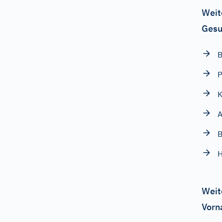
Weit
Gesu
B
P
K
A
B
H
Weit
Vorn