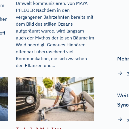
Umwelt kommunizieren. von MAYA
dem
PFLEGER Nachdem in den
vergangenen Jahrzehnten bereits mit
chen
dem Bild des stillen Ozeans
aufgeräumt wurde, wird langsam
oft
auch der Mythos der leisen Bäume im
Wald beerdigt. Genaues Hinhören
offenbart überraschend viel
Mehr
Kommunikation, die sich zwischen
.
den Pflanzen und...
B
Weit
Syno
b