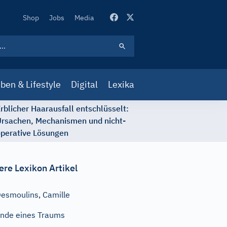
Secondary
Shop
Jobs
Media
Navigation
ben & Lifestyle
Digital
Lexika
rblicher Haarausfall entschlüsselt:
rsachen, Mechanismen und nicht-
perative Lösungen
ere Lexikon Artikel
esmoulins, Camille
nde eines Traums