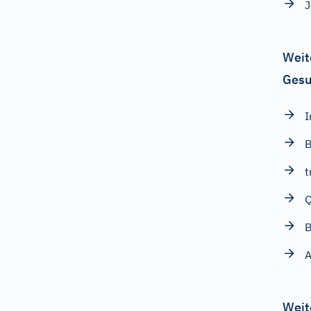
J
Weit
Gesu
I
B
t
B
Weit