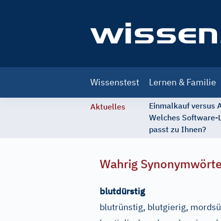
Main
Wissenstest
Lernen & Familie
navigation
Einmalkauf versus
Aktuelles
Welches Software-
passt zu Ihnen?
Wahrig Synonymwört
blutdürstig
blutrünstig, blutgierig, mords