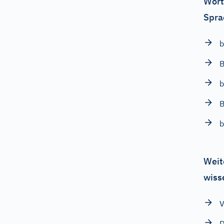
Wört
Spra
b
B
b
B
b
Weit
wiss
V
D