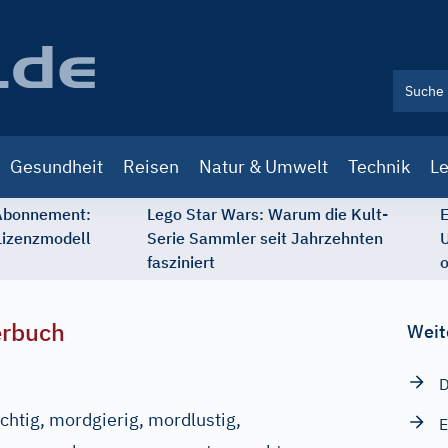
Gesundheit
Reisen
Natur & Umwelt
Technik
Le
 Abonnement:
Lego Star Wars: Warum die Kult-
E
Lizenzmodell
Serie Sammler seit Jahrzehnten
U
fasziniert
o
erbuch
Weit
D
üchtig, mordgierig, mordlustig,
E