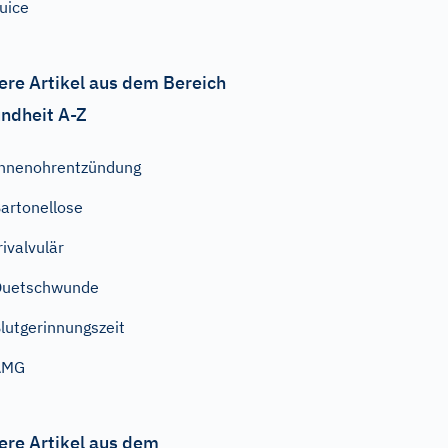
uice
ere Artikel aus dem Bereich
ndheit A-Z
nnenohrentzündung
artonellose
rivalvulär
Quetschwunde
lutgerinnungszeit
AMG
ere Artikel aus dem