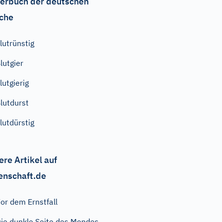
erbuch der deutschen
che
lutrünstig
lutgier
lutgierig
lutdurst
lutdürstig
ere Artikel auf
enschaft.de
or dem Ernstfall
ie dunkle Seite des Mondes