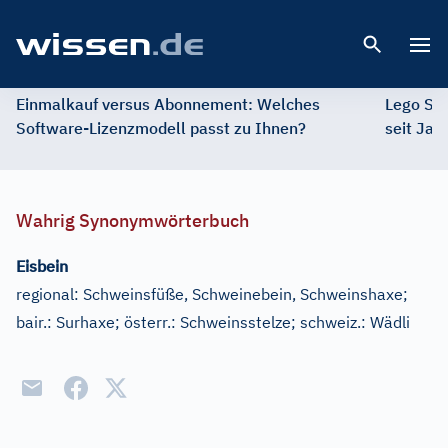
Open 
Einmalkauf versus Abonnement: Welches
Lego St
Software-Lizenzmodell passt zu Ihnen?
seit Jah
Wahrig Synonymwörterbuch
Eisbein
regional:
Schweinsfüße, Schweinebein, Schweinshaxe
;
bair.:
Surhaxe
;
österr.:
Schweinsstelze
;
schweiz.:
Wädli