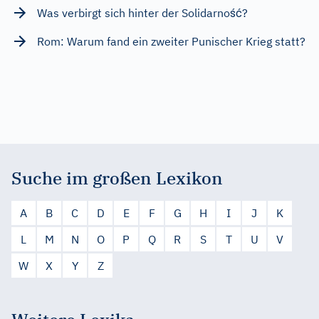
Was verbirgt sich hinter der Solidarność?
Rom: Warum fand ein zweiter Punischer Krieg statt?
Suche im großen Lexikon
A
B
C
D
E
F
G
H
I
J
K
L
M
N
O
P
Q
R
S
T
U
V
W
X
Y
Z