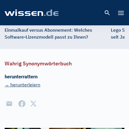
Open 
Einmalkauf versus Abonnement: Welches
Lego St
Software-Lizenzmodell passt zu Ihnen?
seit Jah
Wahrig Synonymwörterbuch
herunterrattern
→ herunterleiern