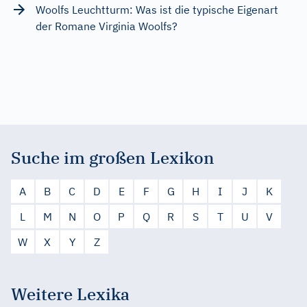
Woolfs Leuchtturm: Was ist die typische Eigenart
der Romane Virginia Woolfs?
Suche im großen Lexikon
A
B
C
D
E
F
G
H
I
J
K
L
M
N
O
P
Q
R
S
T
U
V
W
X
Y
Z
Weitere Lexika