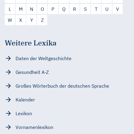
L
M
N
O
P
Q
R
S
T
U
V
W
X
Y
Z
Weitere Lexika
Daten der Weltgeschichte
Gesundheit A-Z
Großes Wörterbuch der deutschen Sprache
Kalender
Lexikon
Vornamenlexikon