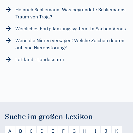
Heinrich Schliemann: Was begründete Schliemanns
Traum von Troja?
Weibliches Fortpflanzungssystem: In Sachen Venus
Wenn die Nieren versagen: Welche Zeichen deuten
auf eine Nierenstörung?
Lettland - Landesnatur
Suche im großen Lexikon
A
B
C
D
E
F
G
H
I
J
K