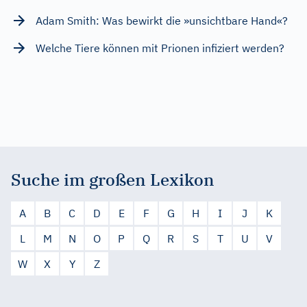
Adam Smith: Was bewirkt die »unsichtbare Hand«?
Welche Tiere können mit Prionen infiziert werden?
Suche im großen Lexikon
A
B
C
D
E
F
G
H
I
J
K
L
M
N
O
P
Q
R
S
T
U
V
W
X
Y
Z