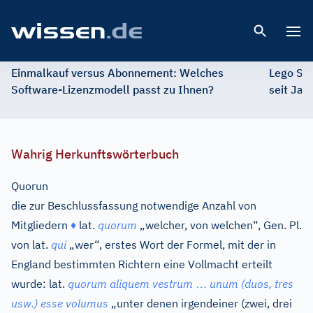
Open 
Einmalkauf versus Abonnement: Welches
Lego St
Software-Lizenzmodell passt zu Ihnen?
seit Jah
Wahrig Herkunftswörterbuch
Quorun
die zur Beschlussfassung notwendige Anzahl von
Mitgliedern
♦
lat.
quorum
„welcher, von welchen“, Gen. Pl.
von
lat.
qui
„wer“, erstes Wort der Formel, mit der in
England bestimmten Richtern eine Vollmacht erteilt
…
wurde:
lat.
quorum aliquem vestrum
unum (duos, tres
usw.) esse volumus
„unter denen irgendeiner (zwei, drei