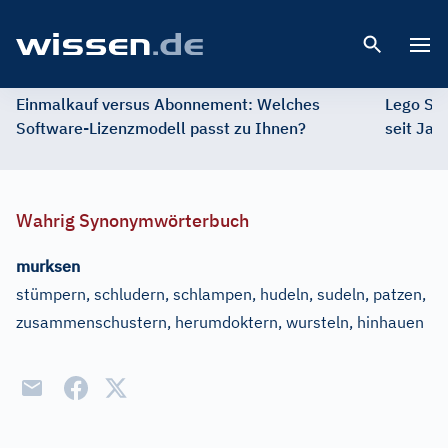
Open 
Einmalkauf versus Abonnement: Welches
Lego St
Software-Lizenzmodell passt zu Ihnen?
seit Jah
Wahrig Synonymwörterbuch
murksen
stümpern, schludern, schlampen, hudeln, sudeln, patzen,
zusammenschustern, herumdoktern, wursteln, hinhauen