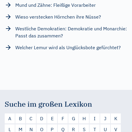
Mund und Zähne: Fleißige Vorarbeiter
Wieso verstecken Hörnchen ihre Nüsse?
Westliche Demokratien: Demokratie und Monarchie:
Passt das zusammen?
Welcher Lemur wird als Unglücksbote gefürchtet?
Suche im großen Lexikon
A
B
C
D
E
F
G
H
I
J
K
L
M
N
O
P
Q
R
S
T
U
V