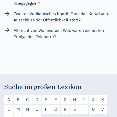
Kriegsgegner?
Zweites Vatikanisches Konzil: Fand das Konzil unter
Ausschluss der Öffentlichkeit statt?
Albrecht von Wallenstein: Was waren die ersten
Erfolge des Feldherrn?
Suche im großen Lexikon
A
B
C
D
E
F
G
H
I
J
K
L
M
N
O
P
Q
R
S
T
U
V