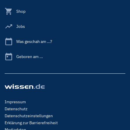
Shop
Jobs
Was geschah am ...?
Geboren am ...
Footer
Impressum
Menu
Datenschutz
Legal
Datenschutzeinstellungen
Erklärung zur Barrierefreiheit
Mediadaten