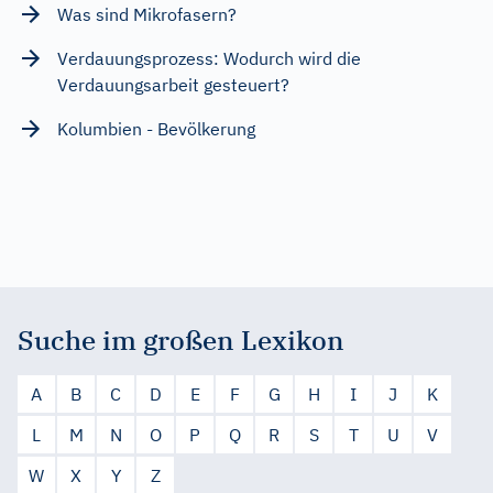
Was sind Mikrofasern?
Verdauungsprozess: Wodurch wird die
Verdauungsarbeit gesteuert?
Kolumbien - Bevölkerung
Suche im großen Lexikon
A
B
C
D
E
F
G
H
I
J
K
L
M
N
O
P
Q
R
S
T
U
V
W
X
Y
Z