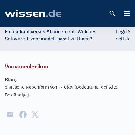
Open 
Einmalkauf versus Abonnement: Welches
Lego St
Software-Lizenzmodell passt zu Ihnen?
seit Jah
Vornamenlexikon
Kian
,
englische Nebenform von
→
Cian
(Bedeutung: der Alte,
Beständige).