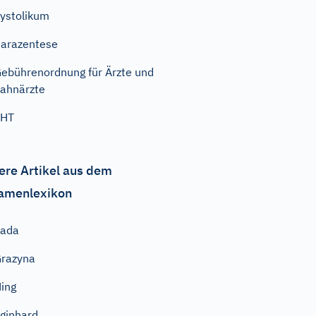
ystolikum
arazentese
ebührenordnung für Ärzte und
ahnärzte
SHT
ere Artikel aus dem
amenlexikon
Zada
razyna
ing
ginhard