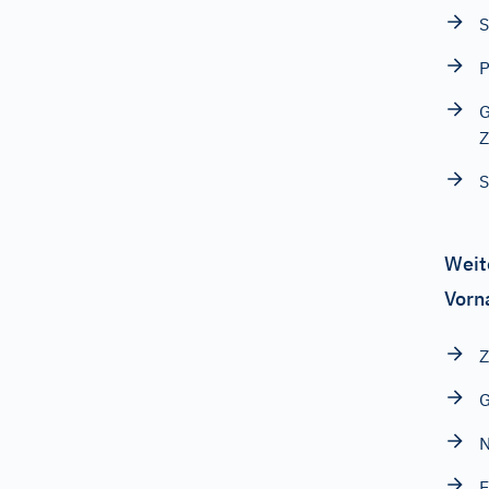
S
P
G
Z
Weit
Vorn
G
N
E