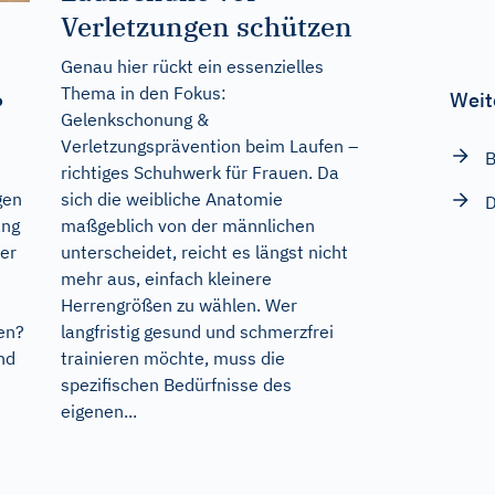
Verletzungen schützen
Genau hier rückt ein essenzielles
Thema in den Fokus:
Weit
?
Gelenkschonung &
Verletzungsprävention beim Laufen –
B
richtiges Schuhwerk für Frauen. Da
sich die weibliche Anatomie
gen
D
maßgeblich von der männlichen
ang
unterscheidet, reicht es längst nicht
ber
mehr aus, einfach kleinere
Herrengrößen zu wählen. Wer
langfristig gesund und schmerzfrei
en?
trainieren möchte, muss die
nd
spezifischen Bedürfnisse des
eigenen...