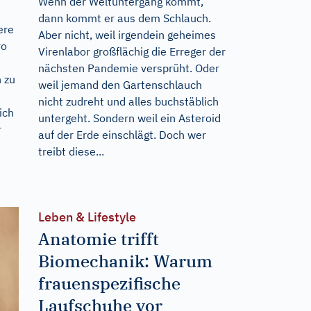
Wenn der Weltuntergang kommt,
dann kommt er aus dem Schlauch.
ere
Aber nicht, weil irgendein geheimes
ro
Virenlabor großflächig die Erreger der
nächsten Pandemie versprüht. Oder
n zu
weil jemand den Gartenschlauch
nicht zudreht und alles buchstäblich
ich
untergeht. Sondern weil ein Asteroid
r
auf der Erde einschlägt. Doch wer
treibt diese...
Leben & Lifestyle
Anatomie trifft
Biomechanik: Warum
frauenspezifische
Laufschuhe vor