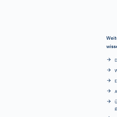
Weit
wiss
D
W
E
A
Ü
g