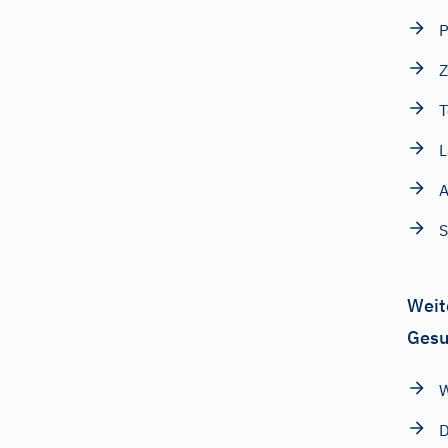
P
Z
T
L
A
S
Weit
Gesu
W
D