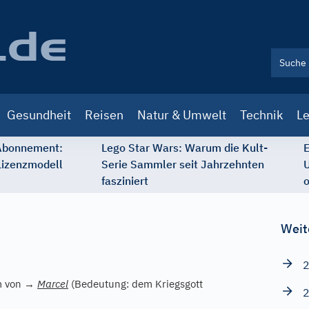
Gesundheit
Reisen
Natur & Umwelt
Technik
Le
 Abonnement:
Lego Star Wars: Warum die Kult-
E
Lizenzmodell
Serie Sammler seit Jahrzehnten
U
fasziniert
o
Weit
2
m von
→
Marcel
(Bedeutung: dem Kriegsgott
2