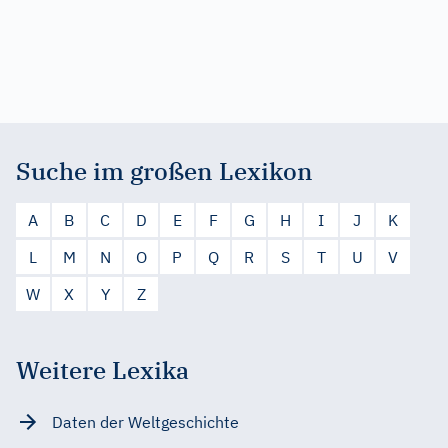
Suche im großen Lexikon
A
B
C
D
E
F
G
H
I
J
K
L
M
N
O
P
Q
R
S
T
U
V
W
X
Y
Z
Weitere Lexika
Daten der Weltgeschichte