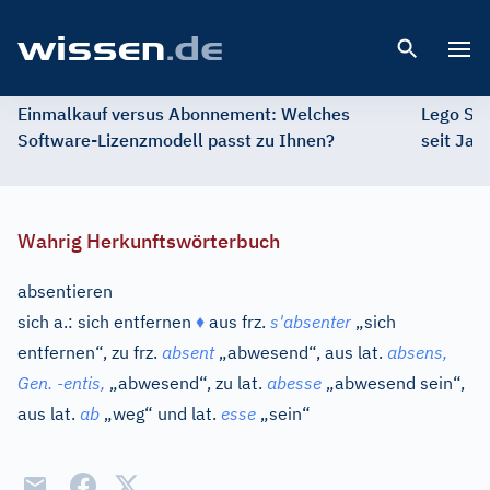
Open 
Einmalkauf versus Abonnement: Welches
Lego St
Software-Lizenzmodell passt zu Ihnen?
seit Jah
Wahrig Herkunftswörterbuch
absentieren
sich
a.
:
sich entfernen
♦
aus
frz.
s'absenter
„sich
entfernen“, zu
frz.
absent
„abwesend“, aus
lat.
absens,
Gen.
-
entis,
„abwesend“, zu
lat.
abesse
„abwesend sein“,
aus
lat.
ab
„weg“ und
lat.
esse
„sein“