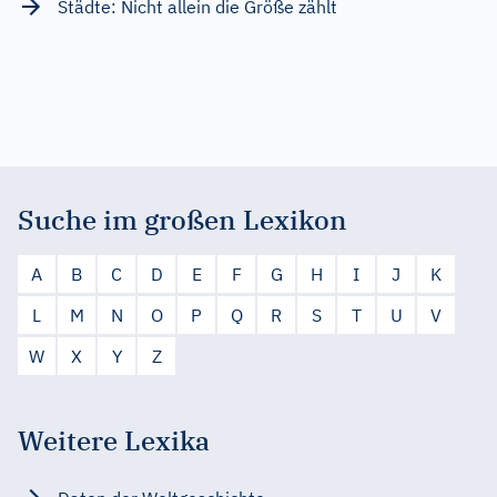
Städte: Nicht allein die Größe zählt
Suche im großen Lexikon
A
B
C
D
E
F
G
H
I
J
K
L
M
N
O
P
Q
R
S
T
U
V
W
X
Y
Z
Weitere Lexika