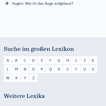
Augen: Wie ist das Auge aufgebaut?
Suche im großen Lexikon
A
B
C
D
E
F
G
H
I
J
K
L
M
N
O
P
Q
R
S
T
U
V
W
X
Y
Z
Weitere Lexika