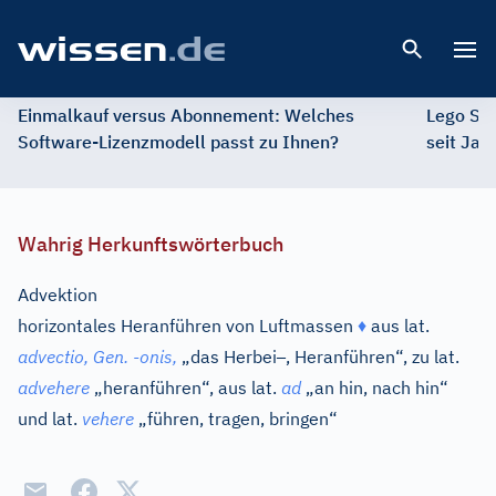
Open 
Einmalkauf versus Abonnement: Welches
Lego St
Software-Lizenzmodell passt zu Ihnen?
seit Jah
Wahrig Herkunftswörterbuch
Advektion
horizontales Heranführen von Luftmassen
♦
aus
lat.
–
advectio,
Gen.
-
onis,
„das Herbei
, Heranführen“, zu
lat.
advehere
„heranführen“, aus
lat.
ad
„an hin, nach hin“
und
lat.
vehere
„führen, tragen, bringen“